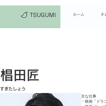
TSUGUMI
ホーム
タ
椙田匠
​すぎたしょう
​主な仕事
・映画「ドラ